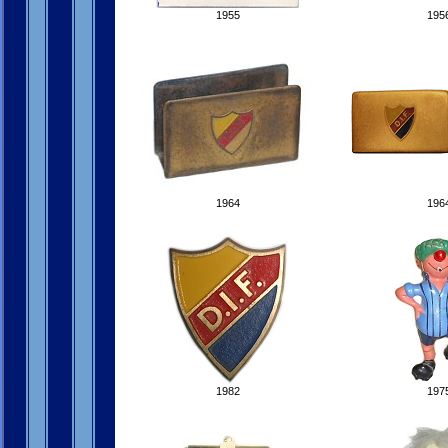
1955
195
1964
196
1982
197