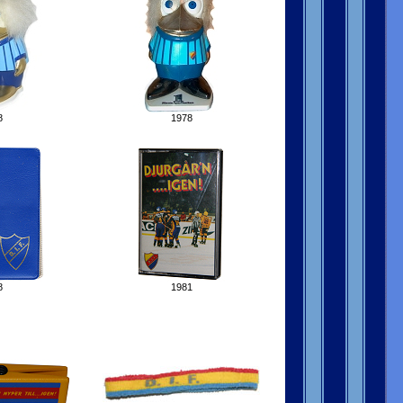
8
1978
8
1981