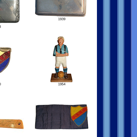
1939
3
0
1954