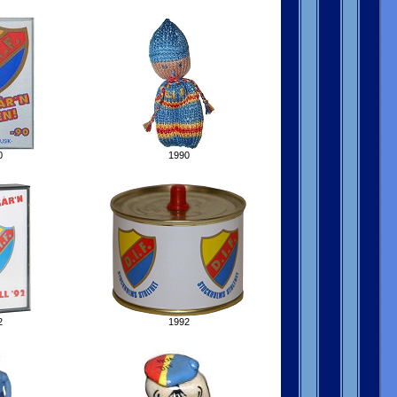
0
1990
2
1992