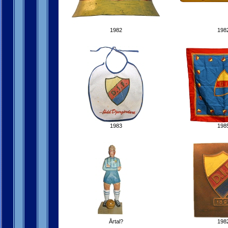
1982
198
1983
198
Årtal?
198