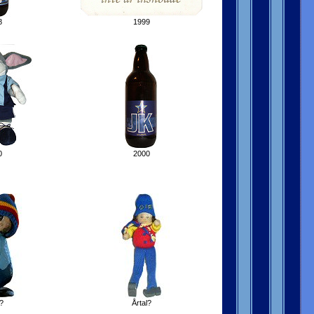
8
1999
0
2000
?
Årtal?