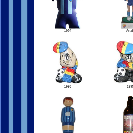
1994
Årtal
1995
199