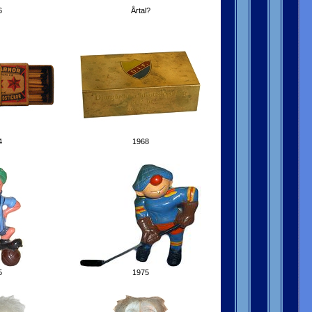
6
Årtal?
4
1968
5
1975