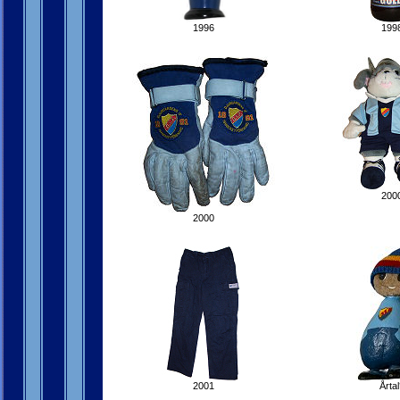
1996
199
200
2000
2001
Årtal