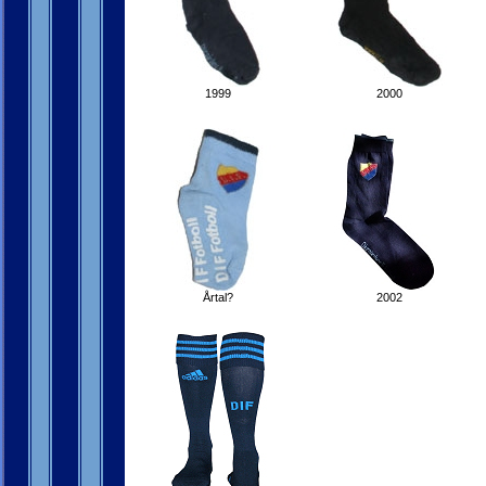
1999
2000
Årtal?
2002