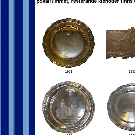
pokalrummet, resterande klenoder finns 
1931
193