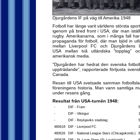
Djurgårdens IF på väg till Amerika 1948
Fotboll har länge varit världens största sport
igenom på bred front i USA, där man iställ
rugby. Amerikanarna, som i många fall har
propaganda för fotboll, där man bjöd in u
mellan Liverpool FC och Djurgårdens I
USA mellan två utländska "topplag" 
amerikansk media.
"Djurgården har hedrat den svenska fotboll
uppträdande", rapporterade förtjusta svens
Canada.
Resan till USA svetsade samman fotbollsla
föreningens historia. Man vann samtliga m
under resans gång.
Resultat från USA-turnén 1948:
-
DIF - Fram
-
DIF - Vikingur
-
DIF - Reykjaviks stadslag
480618
DIF - Liverpool FC
480626
DIF - National League Stars (Chicagokomb.)
480628
DIF - St. Louis Stars (St. Louiskomb.)