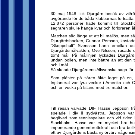
30 maj 1948 fick Djurgårn besök av vit/r
avgörande för de båda klubbarnas fortsatta s
12.872 personer hade kommit till Stockh
segraren skulle hänga kvar och förloraren å
Matchen såg länge ut att bli mållös, men så 
Djurgårdsbacken, Gunnar Persson, kastade 
"Skeppshult" Svensson hann emellan och
Djurgårdsmålvakten, Ove Nilsson, rusade 
tomt mål. På mållinjen lyckades Djurgård
undan bollen, men inte bättre än att den 
och i mål...
Så slutade Djurgårdens Allsvenska saga för
Som plåster på såren åkte laget på en, 
Inplanerat var fyra veckor i Amerika och 
och en vecka på Island med tre matcher.
Till resan värvade DIF Hasse Jeppson f
spelade i div II sydvästra. Jeppson va
begåvad som tennisspelare och vid tiden 
Stockholm. Hasse var en mycket bra h
imponerande genombrottskraft och bra bollko
ett av Djurgårdens bästa nyförvärv någonsin