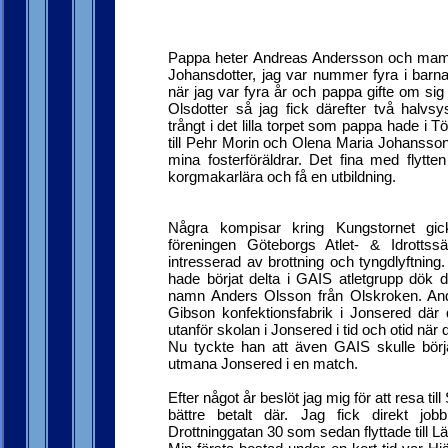
Pappa heter Andreas Andersson och ma
Johansdotter, jag var nummer fyra i bar
när jag var fyra år och pappa gifte om si
Olsdotter så jag fick därefter två halvs
trångt i det lilla torpet som pappa hade i Töl
till Pehr Morin och Olena Maria Johansso
mina fosterföräldrar. Det fina med flytten
korgmakarlära och få en utbildning.
Några kompisar kring Kungstornet gi
föreningen Göteborgs Atlet- & Idrottss
intresserad av brottning och tyngdlyftning.
hade börjat delta i GAIS atletgrupp dök
namn Anders Olsson från Olskroken. And
Gibson konfektionsfabrik i Jonsered där d
utanför skolan i Jonsered i tid och otid när 
Nu tyckte han att även GAIS skulle bör
utmana Jonsered i en match.
Efter något år beslöt jag mig för att resa t
bättre betalt där. Jag fick direkt j
Drottninggatan 30 som sedan flyttade till 