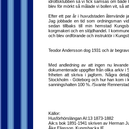
idrottsklubben så vi fick samsas om både b
blev för mörkt så målade vi bollen vit, så at
Efter ett par år i huvudstaden återvände jag
Jag jobbade en tid som ordningsman vid 
sedan tillbaks till min hemstad Kungsb
korgmakeri och en slöjdhandel. I kommunen
och blev ordförande och instruktör i Kungs
Teodor Andersson dog 1931 och är begravd
Med andledning av att ingen nu levande h
dokumenterade uppgifter från olika arkiv i
friheten att skriva i jagform. Några detalj
Stockholm - Göteborg och hur han kom i k
sanningshalten 100 %. /Svante Rennersta
Källor:
Husförhörslängan AI:13 1873-1882
Aik:s bok 1891-1941 skriven av Herman Ju
Åke Eliasson, Kungsbacka IF