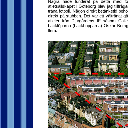
Några hade funderat på detta med fotb
atletsällskapet i Göteborg blev jag tillfrå
träna fotboll. Någon direkt betänketid behö
direkt på stubben. Det var ett vältränat 
atleter från Djurgårdens IF såsom Call
backlöparna (backhopparna) Oskar Bomgr
flera.