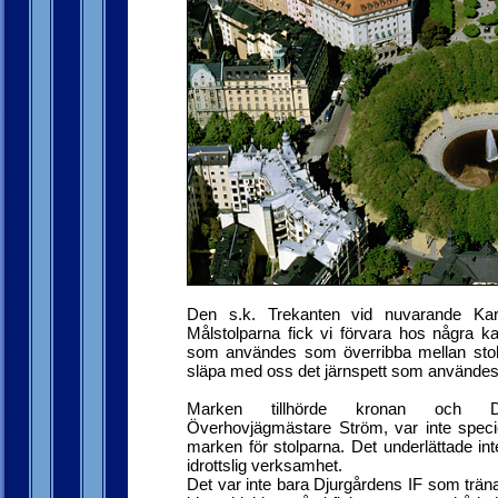
Den s.k. Trekanten vid nuvarande Karla
Målstolparna fick vi förvara hos några 
som användes som överribba mellan stol
släpa med oss det järnspett som användes f
Marken tillhörde kronan och Djur
Överhovjägmästare Ström, var inte speciell
marken för stolparna. Det underlättade inte 
idrottslig verksamhet.
Det var inte bara Djurgårdens IF som trä